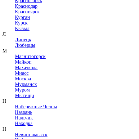
Красногорск
Краснодар
Красноярск
Курган
Курск
Кызыл
Л
Липецк
Люберцы
М
Магнитогорск
Майкоп
Махачкала
Миасс
Москва
Мурманск
Муром
Мытищи
Н
Набережные Челны
Назрань
Нальчик
Находка
Н
Невинномысск