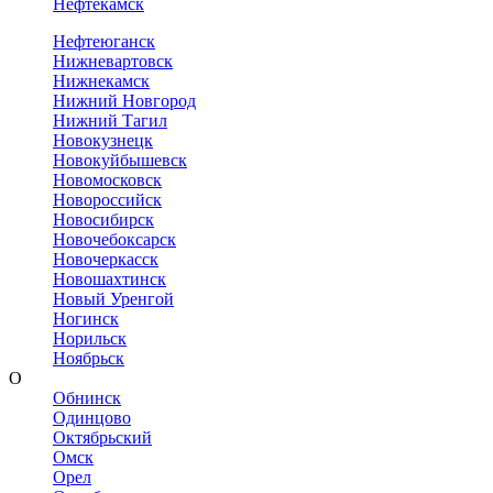
Нефтекамск
Нефтеюганск
Нижневартовск
Нижнекамск
Нижний Новгород
Нижний Тагил
Новокузнецк
Новокуйбышевск
Новомосковск
Новороссийск
Новосибирск
Новочебоксарск
Новочеркасск
Новошахтинск
Новый Уренгой
Ногинск
Норильск
Ноябрьск
О
Обнинск
Одинцово
Октябрьский
Омск
Орел