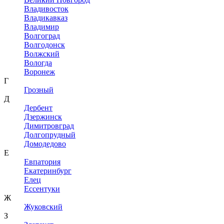
Владивосток
Владикавказ
Владимир
Волгоград
Волгодонск
Волжский
Вологда
Воронеж
Г
Грозный
Д
Дербент
Дзержинск
Димитровград
Долгопрудный
Домодедово
Е
Евпатория
Екатеринбург
Елец
Ессентуки
Ж
Жуковский
З