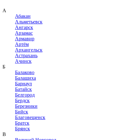
А
Абакан
Альметьевск
Ангарск
Арзамас
Армавир
Артём
Архангельск
Астрахань
Ачинск
Б
Балаково
Балашиха
Барнаул
Батайск
Белгород
Бердск
Березники
Бийск
Благовещенск
Братск
Брянск
В
Великий Новгород