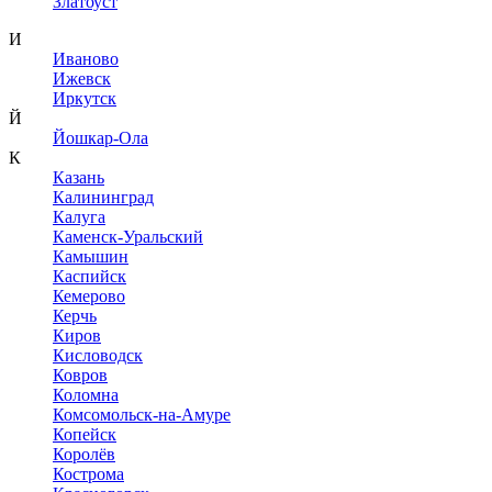
Златоуст
И
Иваново
Ижевск
Иркутск
Й
Йошкар-Ола
К
Казань
Калининград
Калуга
Каменск-Уральский
Камышин
Каспийск
Кемерово
Керчь
Киров
Кисловодск
Ковров
Коломна
Комсомольск-на-Амуре
Копейск
Королёв
Кострома