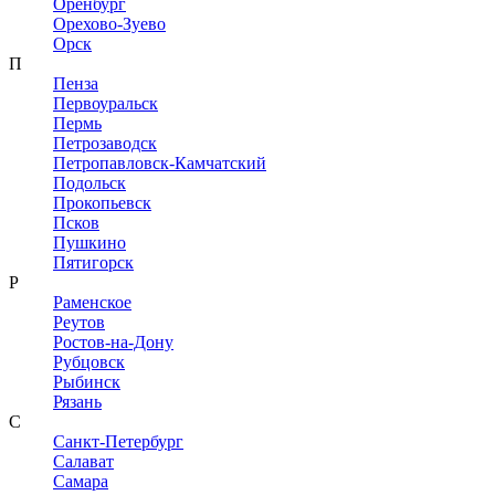
Оренбург
Орехово-Зуево
Орск
П
Пенза
Первоуральск
Пермь
Петрозаводск
Петропавловск-Камчатский
Подольск
Прокопьевск
Псков
Пушкино
Пятигорск
Р
Раменское
Реутов
Ростов-на-Дону
Рубцовск
Рыбинск
Рязань
С
Санкт-Петербург
Салават
Самара