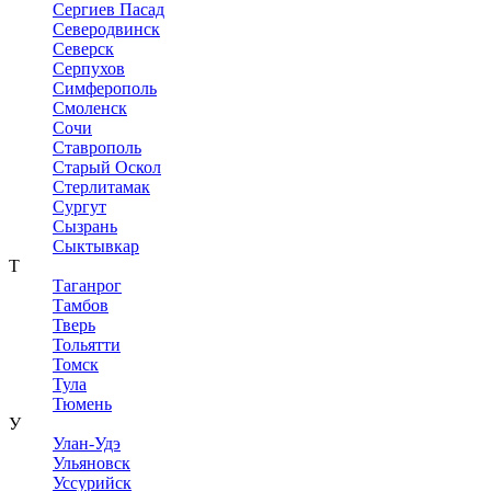
Сергиев Пасад
Северодвинск
Северск
Серпухов
Симферополь
Смоленск
Сочи
Ставрополь
Старый Оскол
Стерлитамак
Сургут
Сызрань
Сыктывкар
Т
Таганрог
Тамбов
Тверь
Тольятти
Томск
Тула
Тюмень
У
Улан-Удэ
Ульяновск
Уссурийск