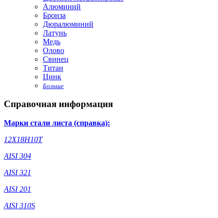
Алюминий
Бронза
Дюралюминий
Латунь
Медь
Олово
Свинец
Титан
Цинк
Больше
Справочная информация
Марки стали листа (справка):
12Х18Н10Т
AISI 304
AISI 321
AISI 201
AISI 310S