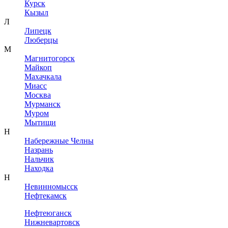
Курск
Кызыл
Л
Липецк
Люберцы
М
Магнитогорск
Майкоп
Махачкала
Миасс
Москва
Мурманск
Муром
Мытищи
Н
Набережные Челны
Назрань
Нальчик
Находка
Н
Невинномысск
Нефтекамск
Нефтеюганск
Нижневартовск