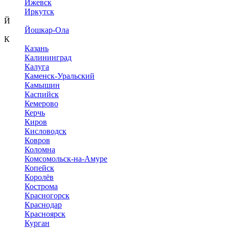
Ижевск
Иркутск
Й
Йошкар-Ола
К
Казань
Калининград
Калуга
Каменск-Уральский
Камышин
Каспийск
Кемерово
Керчь
Киров
Кисловодск
Ковров
Коломна
Комсомольск-на-Амуре
Копейск
Королёв
Кострома
Красногорск
Краснодар
Красноярск
Курган