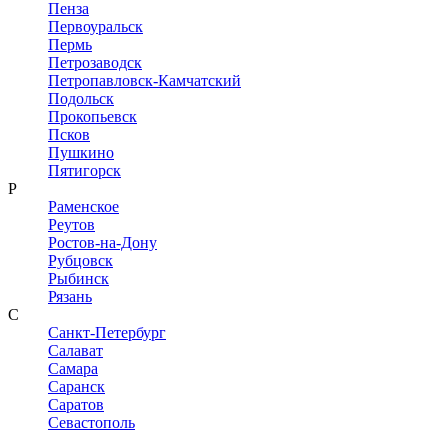
Пенза
Первоуральск
Пермь
Петрозаводск
Петропавловск-Камчатский
Подольск
Прокопьевск
Псков
Пушкино
Пятигорск
Р
Раменское
Реутов
Ростов-на-Дону
Рубцовск
Рыбинск
Рязань
С
Санкт-Петербург
Салават
Самара
Саранск
Саратов
Севастополь