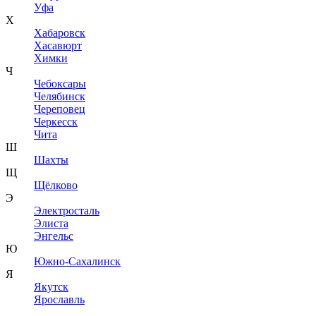
Уфа
Х
Хабаровск
Хасавюрт
Химки
Ч
Чебоксары
Челябинск
Череповец
Черкесск
Чита
Ш
Шахты
Щ
Щёлково
Э
Электросталь
Элиста
Энгельс
Ю
Южно-Сахалинск
Я
Якутск
Ярославль