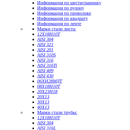
Информация по шестиграннику
Информация по рулону
Информация по проволоке
Информация по квадрату
Информация по ленте
Марки стали листа:
12Х18Н10Т
AISI 304
AISI 321
AISI 201
AISI 310S
AISI 316
AISI 316Ti
AISI 409
AISI 430
06ХН28МДТ
08Х18Н10Т
20Х23Н18
20Х13
30Х13
40Х13
Марки стали трубы:
12Х18Н10Т
AISI 304
AISI 316L