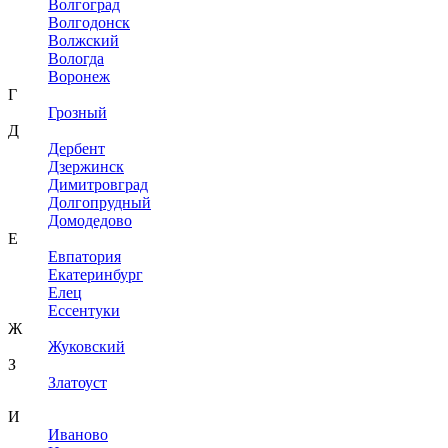
Волгоград
Волгодонск
Волжский
Вологда
Воронеж
Г
Грозный
Д
Дербент
Дзержинск
Димитровград
Долгопрудный
Домодедово
Е
Евпатория
Екатеринбург
Елец
Ессентуки
Ж
Жуковский
З
Златоуст
И
Иваново