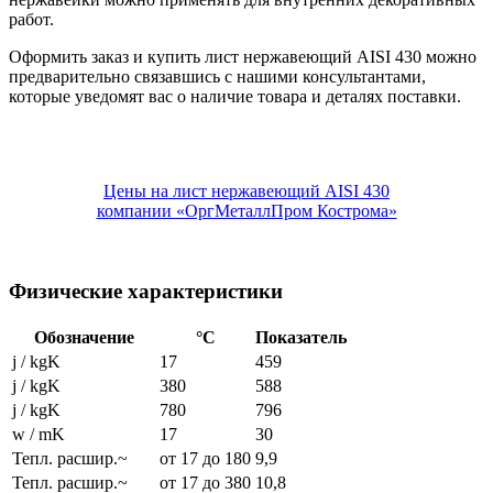
работ.
Оформить заказ и купить лист нержавеющий AISI 430 можно
предварительно связавшись с нашими консультантами,
которые уведомят вас о наличие товара и деталях поставки.
Цены на лист нержавеющий AISI 430
компании «ОргМеталлПром Кострома»
Физические характеристики
Обозначение
°C
Показатель
j / kgK
17
459
j / kgK
380
588
j / kgK
780
796
w / mK
17
30
Тепл. расшир.~
от 17 до 180
9,9
Тепл. расшир.~
от 17 до 380
10,8