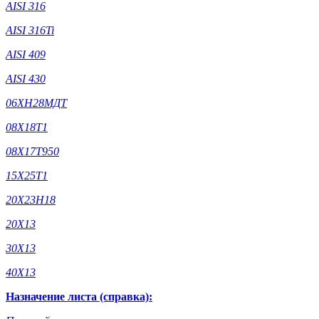
AISI 316
AISI 316Ti
AISI 409
AISI 430
06ХН28МДТ
08Х18Т1
08Х17Т950
15Х25Т1
20Х23Н18
20Х13
30Х13
40Х13
Назначение листа (справка):