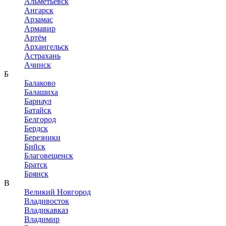
Альметьевск
Ангарск
Арзамас
Армавир
Артём
Архангельск
Астрахань
Ачинск
Б
Балаково
Балашиха
Барнаул
Батайск
Белгород
Бердск
Березники
Бийск
Благовещенск
Братск
Брянск
В
Великий Новгород
Владивосток
Владикавказ
Владимир