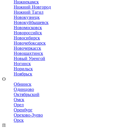
Нижнекамск
Нижний Новгород
Нижний Тагил
Новокузнецк
Новокуйбышевск
Новомосковск
Новороссийск
Новосибирск
Новочебоксарск
Новочеркасск
Новошахтинск
Новый Уренгой
Ногинск
Норильск
Ноябрьск
О
Обнинск
Одинцово
Октябрьский
Омск
Орел
Оренбург
Орехово-Зуево
Орск
П